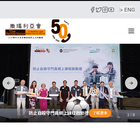
> ENG
跳至主要內容
撒瑪利亞防止自殺會最新消息 - The Samaritans Latest News
Previous slide
Nex
防止自殺守門員網上課程啟動禮
關於
Online Suici
了解更多
3
/
8